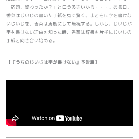
「宿題、終わったか？」と口うるさいから・・・。ある日、
香菜はじいじの書いた手紙を見て驚く。まともに字を書けな
いじいじを、香菜は馬鹿にして無視する。しかし、じいじが
字を書けない理由を知った時、香菜は辞書を片手にじいじの
手紙と向き合い始める。
【『うちのじいじは字が書けない』予告篇】