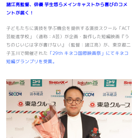
諸江亮監督、俳優 芋生悠らメインキャストから喜びのコメ
ントが届く！
子どもたちに演技を学ぶ機会を提供する演技スクール「ACT
芸能進学校」（通称：A芸）が企画・製作した短編映画『う
ちのじいじは字が書けない』（監督：諸江亮）が、東京都二
子玉川で開催された
「29th キネコ国際映画祭」にてキネコ
短編グランプリを受賞。