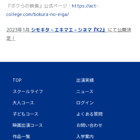
『ボクらの映画』公式ページ：
https://act-
college.com/bokura-no-eiga/
2023年1月
シモキタ – エキマエ – シネマ『K2』
にて公開決
定！
TOP
出演実績
スクールライフ
ニュース
大人コース
ログイン
子どもコース
よくある質問
映画出演コース
お問い合わせ
作品一覧
入学案内