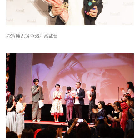
受賞発表後の諸江亮監督