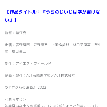
【作品タイトル：『うちのじいじは字が書けな
い』】
監督：諸江亮
出演：鹿野瑠南 京野璃乃 上田怜歩那 林田美優嘉 芋生
悠 堀田眞三
制作：アイエス・フィールド
企画・製作：ACT芸能進学校／ACT株式会社
©『ボクらの映画』 2022
＜あらすじ＞
勉強嫌いな小５の香菜は、じいじがちょっと苦手。いつも