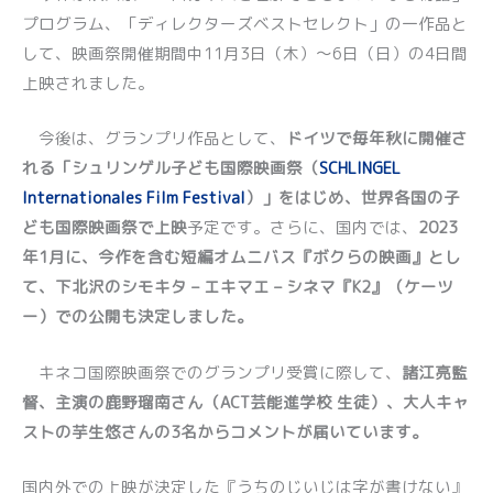
プログラム、「ディレクターズベストセレクト」の一作品と
して、映画祭開催期間中11月3日（木）〜6日（日）の4日間
上映されました。
今後は、グランプリ作品として、
ドイツで毎年秋に開催さ
れる「シュリンゲル子ども国際映画祭（
SCHLINGEL
Internationales Film Festival
）」をはじめ、世界各国の子
ども国際映画祭で上映
予定です。さらに、国内では、
2023
年1月に、今作を含む短編オムニバス『ボクらの映画』とし
て、下北沢のシモキタ – エキマエ – シネマ『K2』（ケーツ
ー）での公開も決定しました。
キネコ国際映画祭でのグランプリ受賞に際して、
諸江亮監
督、主演の鹿野瑠南さん（ACT芸能進学校 生徒）、大人キャ
ストの芋生悠さんの3名からコメントが届いています。
国内外での上映が決定した『うちのじいじは字が書けない』