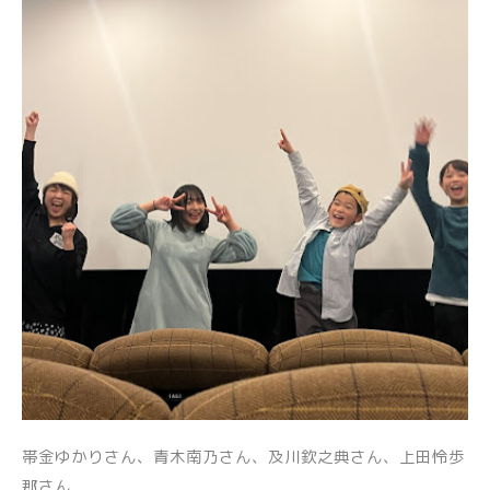
帯金ゆかりさん、青木南乃さん、及川欽之典さん、上田怜歩
那さん