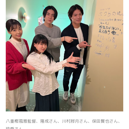
八重樫風雅監督、隆成さん、川村那月さん、保田賢也さん、
琉愛さん