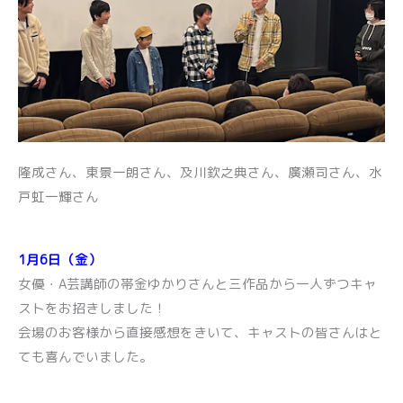
隆成さん、東景一朗さん、及川欽之典さん、廣瀬司さん、水
戸虹一輝さん
1月6日（金）
女優・A芸講師の帯金ゆかりさんと三作品から一人ずつキャ
ストをお招きしました！
会場のお客様から直接感想をきいて、キャストの皆さんはと
ても喜んでいました。