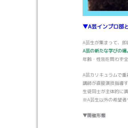
▼A芸インプロ部
A芸生が集まって、即
A芸の新たな学びの場
年齢・性別を問わず全
A芸カリキュラムで重
講師が直接演技指導
生徒同士が主体的に
※A芸生以外の希望者
▼開催形態