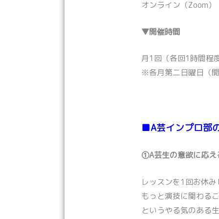
オンライン（Zoom）
▼開催時間
月1回（各回1時間程
※各月第二日曜日（
■A芸インプロ部
①A芸生の意欲に応え
レッスンを1回お休み
もっと演技に関わる
というやる気のある