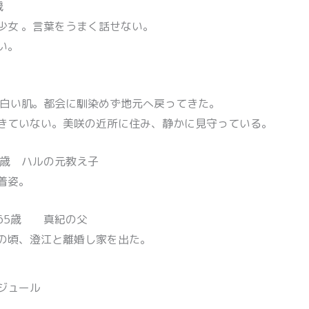
歳
少女 。言葉をうまく話せない。
い。
 白い肌。都会に馴染めず地元へ戻ってきた。
きていない。美咲の近所に住み、静かに見守っている。
0歳 ハルの元教え子
着姿。
65歳 真紀の父
の頃、澄江と離婚し家を出た。
ジュール