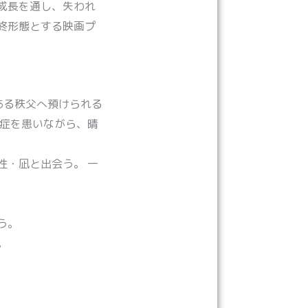
成長を通し、失われ
終形態とする映画プ
ある秩父へ預けられる
知症を患いながら、晴
性・凪と出会う。 一
う。
。