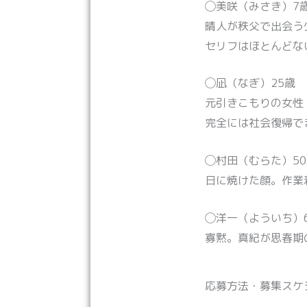
◯美咲（みさき）7
晴人が秩父で出会う
セリフはほとんどな
◯凪（なぎ）25歳
元引きこもりの女性
完全には社会復帰で
◯村田（むらた）5
日に焼けた顔。作業
◯洋一（よういち）
寡黙。真紀が思春期
応募方法・募集スケ