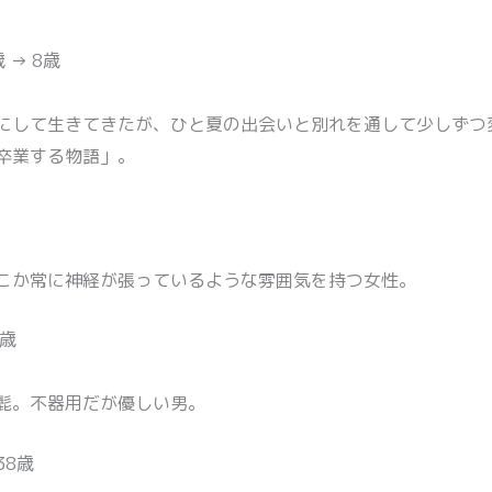
 → 8歳
にして生きてきたが、ひと夏の出会いと別れを通して少しずつ
卒業する物語」。
こか常に神経が張っているような雰囲気を持つ女性。
歳
髭。不器用だが優しい男。
38歳