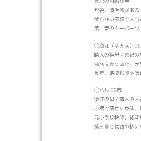
真紀の再婚相手
短髪。清潔感がある
柔らかい笑顔で人当
第二章のキーパーソ
◯澄江（すみえ）65
晴人の祖母 / 真紀の
背筋は真っ直ぐ。元
長年、地域振興や伝
◯ハル 88歳
澄江の母 / 晴人の大
小柄で痩せた身体。
元小学校教師。認知
第三章で物語の核に