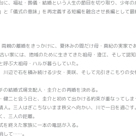
台に、福祉・葬儀・結婚という人生の節目を切り取り、少年の
」と「儀式の意味」を再定義する短編を融合させ長編として最
、両親の離婚をきっかけに、夏休みの間だけ母・真紀の実家で
の古い家には、地域のために生きてきた祖母・澄江、そして認
と呼ぶ大祖母・ハルが暮らしていた。
、川辺で石を積み続ける少女・美咲、そして元引きこもりの女
チの結婚式場支配人・圭介との再婚を決める。
・健二と会う日と、圭介と初めて出かける約束が重なってしま
晴人。三人はぎこちないまま秩父へ向かい、川で一日を過ごす
く、三人の距離。
式を終えた家族に一本の電話が入る。
消して……。