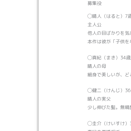
募集役
◯晴人（はると）7歳
主人公
他人の目ばかりを気
本作は彼が「子供を
◯真紀（まき）34歳
晴人の母
細身で美しいが、ど
◯健二（けんじ）36
晴人の実父
少し伸びた髪。無精
◯圭介（けいすけ）