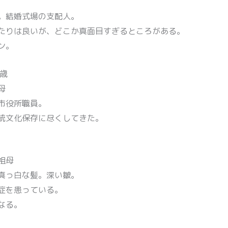
。結婚式場の支配人。
たりは良いが、どこか真面目すぎるところがある。
ン。
歳
母
市役所職員。
統文化保存に尽くしてきた。
祖母
真っ白な髪。深い皺。
症を患っている。
なる。