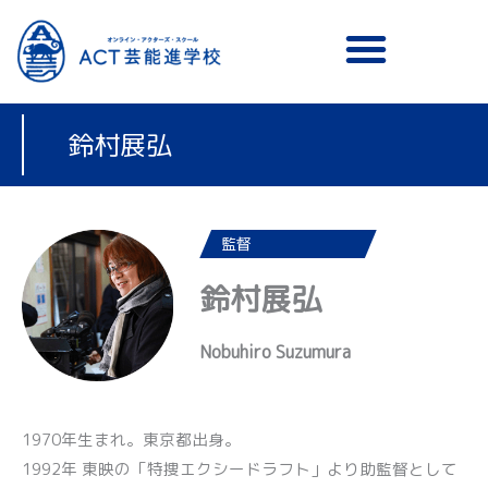
メニュー
鈴村展弘
監督
鈴村展弘
Nobuhiro Suzumura
1970年生まれ。東京都出身。
1992年 東映の「特捜エクシードラフト」より助監督として