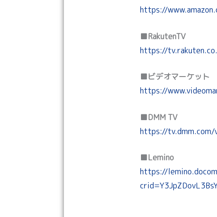
https://www.amazon.
■RakutenTV
https://tv.rakuten.c
■ビデオマーケット
https://www.videoma
■DMM TV
https://tv.dmm.com
■Lemino
https://lemino.doc
crid=Y3JpZDovL3