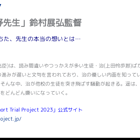
野先生」鈴村展弘監督
ちた、先生の本当の想いとは…
光臣)は、読み間違いやつっかえが多い生徒・治(上田怜歩那)ば
の進みが遅いと文句を言われており、治の優しい内面を知ってい
。そんな中、治が他校の生徒を突き飛ばす騒動が起きる。遥は
生をどんどん嫌いになっていく。
 Trial Project 2023」公式サイト
roject.jp/