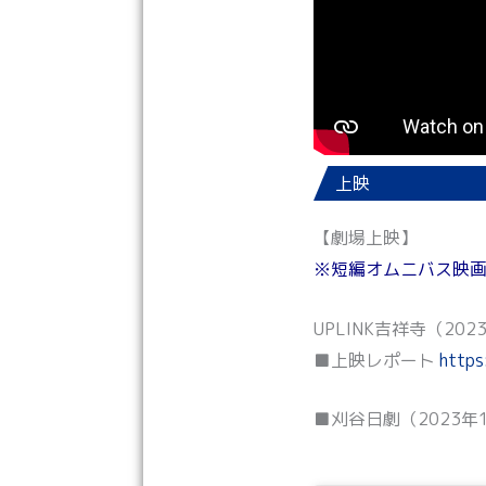
上映
【劇場上映】
※短編オムニバス映画『Sh
UPLINK吉祥寺（202
■上映レポート
https
■刈谷日劇（2023年1