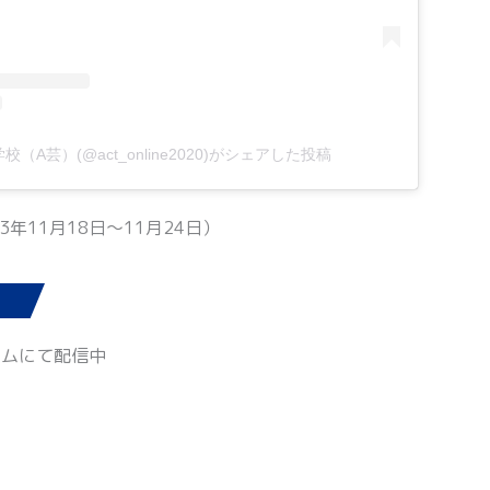
校（A芸）(@act_online2020)がシェアした投稿
3年11月18日〜11月24日）
ームにて配信中