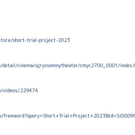
store/short-trial-project-2023
/detail/cinema/v
c
ryosenmytheater/cmyc2700_0001/index.
jp/videos/229474
t.jp/freeword?query=Short+Trial+Project+2023&td=SID00