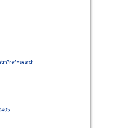
htm?ref=search
99405