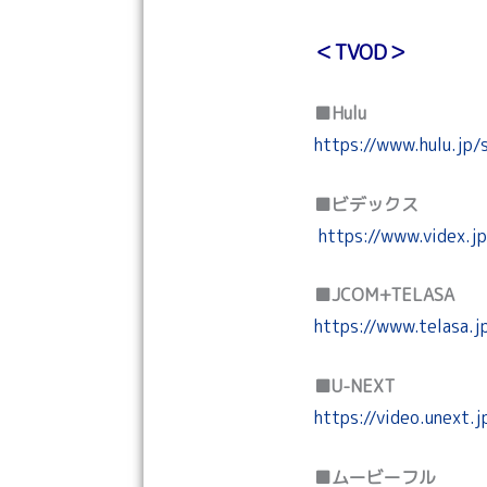
＜TVOD＞
■Hulu
https://www.hulu.jp/
■ビデックス
https://www.videx.jp
■JCOM+TELASA
https://www.telasa.
■U-NEXT
https://video.unex
■ムービーフル