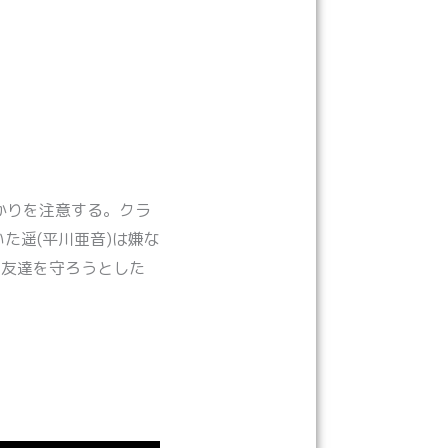
かりを注意する。クラ
た遥(平川亜音)は嫌な
、友達を守ろうとした