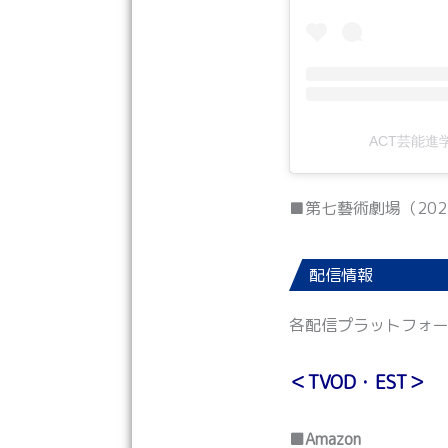
ACT芸能進学
■第七藝術劇場（202
配信情報
各配信プラットフォ
＜TVOD・EST＞
■Amazon