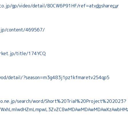
co.jp/gp/video/detail/B0CW6P91HF/ref=atv
dp
share
cu
r
o.jp/content/469567/
rket.jp/title/174YCQ
/vod/detail/?season=m3g483j1pz1kfmaretv254qp5
omo.ne.jp/search/word/Short%20Trial%20Project%202023?
BsYWxhLmlwdHZmLmpwL3ZvZC8wMDAwMDAwMDAwXzAwbHM