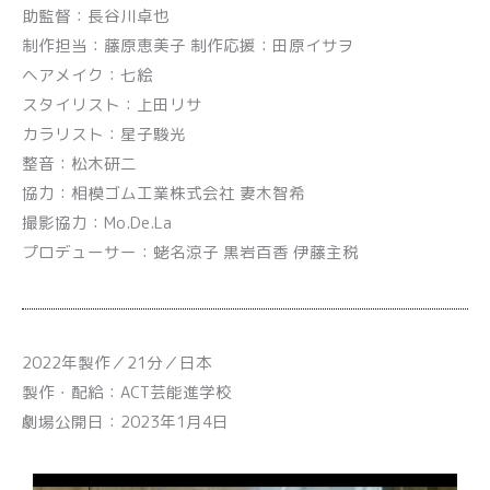
助監督：長谷川卓也
制作担当：藤原恵美子 制作応援：田原イサヲ
ヘアメイク：七絵
スタイリスト：上田リサ
カラリスト：星子駿光
整音：松木研二
協力：相模ゴム工業株式会社 妻木智希
撮影協力：Mo.De.La
プロデューサー：蛯名涼子 黒岩百香 伊藤主税
2022年製作／21分／日本
製作・配給：ACT芸能進学校
劇場公開日：2023年1月4日