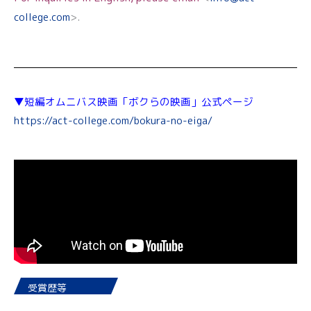
college.com
>.
▼短編オムニバス映画「ボクらの映画」公式ページ
https://act-college.com/bokura-no-eiga/
受賞歴等