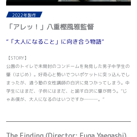
2022年製作
「アレッ！」八重樫風雅監督
“「大人になること」に向き合う物語”
【STORY】
公園のトイレで未開封のコンドームを発見した男子中学生の
肇（はじめ）。好奇心と勢いでついポケットに突っ込んでし
まったが、通う塾の女性講師の白沢に見つかってしまう。中
学生にはまだ、子供にはまだ、と諭す白沢に肇が問う。“じ
ゃあ僕が、大人になるのはいつですか───。”
The Finding (Director: Fuga Yaegashi)