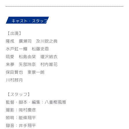
キャスト・スタッフ
【出演】
隆成 廣瀬司 及川欽之典
水戸虹一輝 松藤史恩
琉愛 松島由栞 堰沢結衣
来夢 矢部玲奈 村内唯花
保田賢也 東景一朗
川村那月
【スタッフ】
監督・脚本・編集：八重樫風雅
撮影：岡村慶彦
照明：能條翔平
録音：井手翔平